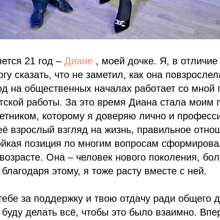
ется 21 год –
Диане
, моей дочке. Я, в отличие
гу сказать, что не заметил, как она повзрослел
од на общественных началах работает со мной 
тской работы. За это время Диана стала моим
етником, которому я доверяю лично и професс
её взрослый взгляд на жизнь, правильное отно
ойкая позиция по многим вопросам сформирова
 возрасте. Она – человек нового поколения, бо
 благодаря этому, я тоже расту вместе с ней.
тебе за поддержку и твою отдачу ради общего д
и буду делать всё, чтобы это было взаимно. Вп