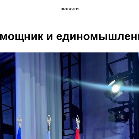
новости
омощник и единомышлен