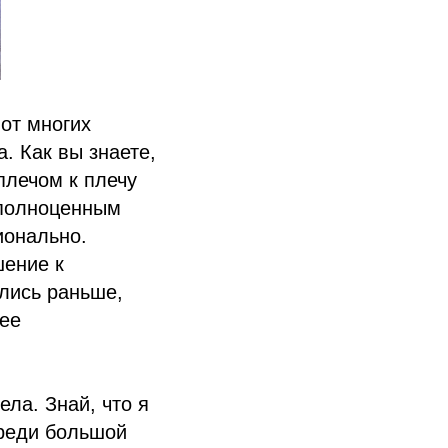
 от многих
а. Как вы знаете,
плечом к плечу
 полноценным
ионально.
шение к
лись раньше,
лее
ела. Знай, что я
ереди большой