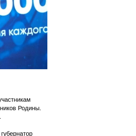
участникам
тников Родины.
.
 губернатор