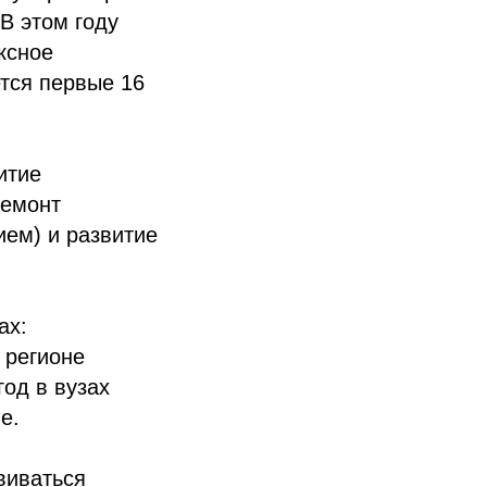
В этом году
ксное
ется первые 16
итие
ремонт
ем) и развитие
ах:
 регионе
год в вузах
е.
виваться