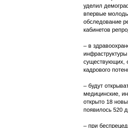
уделил демограф
впервые молоды
обследование ре
кабинетов репро
– в здравоохра
инфраструктуры 
существующих, 
кадрового потен
– будут открыва
медицинские, ин
открыто 18 новы
появилось 520 
– при беспреце