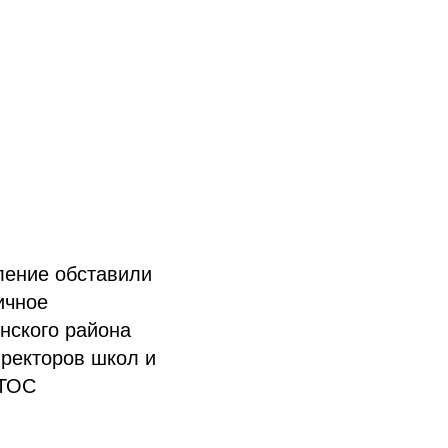
ление обставили
ичное
нского района
иректоров школ и
 ТОС