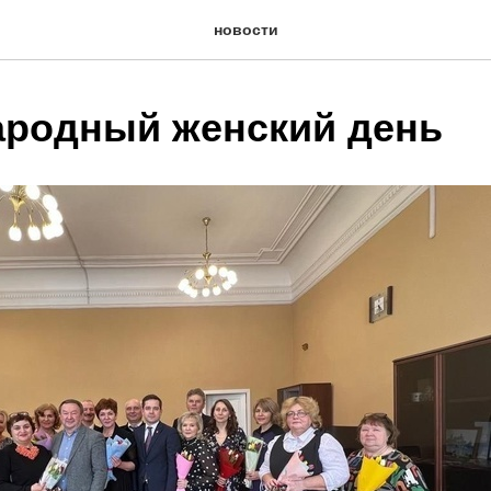
новости
родный женский день