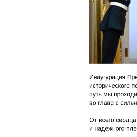
Инаугурация Пре
исторического п
путь мы проход
во главе с силь
От всего сердц
и надежного пле