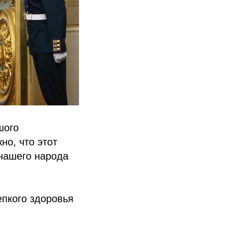
шого
но, что этот
нашего народа
пкого здоровья